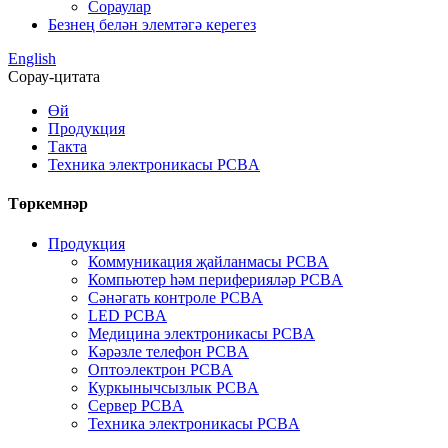
Сораулар
Безнең белән элемтәгә керегез
English
Сорау-цитата
Өй
Продукция
Такта
Техника электроникасы PCBA
Төркемнәр
Продукция
Коммуникация җайланмасы PCBA
Компьютер һәм периферияләр PCBA
Сәнәгать контроле PCBA
LED PCBA
Медицина электроникасы PCBA
Кәрәзле телефон PCBA
Оптоэлектрон PCBA
Куркынычсызлык PCBA
Сервер PCBA
Техника электроникасы PCBA