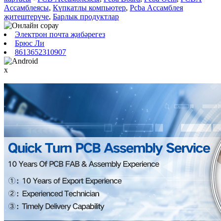
Ассамблеясы
,
Күпкатлы компьютер
,
Pcba Ассамблея
җитештерүче
,
Барлык продуктлар
Электрон почта җибәрегез
Брюс Ли
8613652310907
x