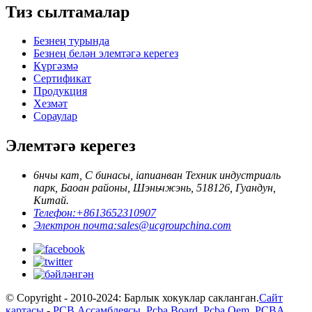
Тиз сылтамалар
Безнең турында
Безнең белән элемтәгә керегез
Күргәзмә
Сертификат
Продукция
Хезмәт
Сораулар
Элемтәгә керегез
6нчы кат, С бинасы, ianианван Техник индустриаль
парк, Баоан районы, Шэньчжэнь, 518126, Гуандун,
Китай.
Телефон:
+8613652310907
Электрон почта:
sales@ucgroupchina.com
© Copyright - 2010-2024: Барлык хокуклар сакланган.
Сайт
картасы
-
PCB Ассамблеясы
,
Pcba Board
,
Pcba Oem
,
PCBA