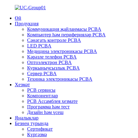
Өй
Продукция
Коммуникация җайланмасы PCBA
Компьютер һәм периферияләр PCBA
Сәнәгать контроле PCBA
LED PCBA
Медицина электроникасы PCBA
Кәрәзле телефон PCBA
Оптоэлектрон PCBA
Куркынычсызлык PCBA
Сервер PCBA
Техника электроникасы PCBA
Хезмәт
PCB сервисы
Компонентлар
PCB Ассамблея хезмәте
Программа һәм тест
Дизайн һәм үсеш
Яңалыклар
Безнең турында
Сертификат
Күргәзмә