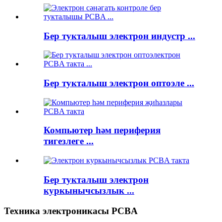
Бер тукталыш электрон индустр ...
Бер тукталыш электрон оптоэле ...
Компьютер һәм периферия
тигезлеге ...
Бер тукталыш электрон
куркынычсызлык ...
Техника электроникасы PCBA