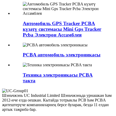
Автомобиль GPS Tracker PCBA
күзәтү системасы Mini Gps Tracker
Pcba Электрон Ассамблея
PCBA автомобиль электроникасы
Техника электроникасы PCBA
такта
Шэньчжэнь UC Industrial Limited Шэньчжэньда урнашкан һәм
2012-нче елда оешкан. Кытайда тотрыклы PCB һәм PCBA
җитештерүче компанияләрнең берсе буларак, бездә 11 елдан
артык тәҗрибә бар.