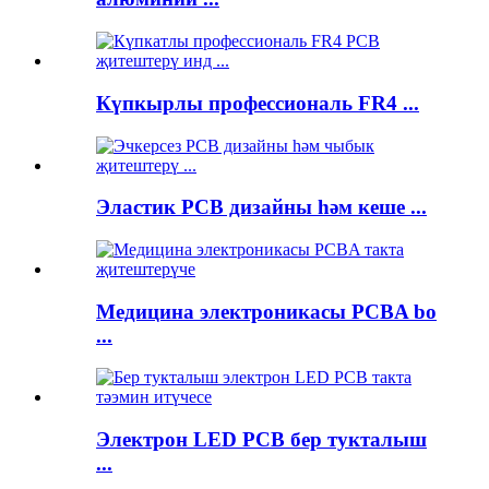
Күпкырлы профессиональ FR4 ...
Эластик PCB дизайны һәм кеше ...
Медицина электроникасы PCBA bo
...
Электрон LED PCB бер тукталыш
...