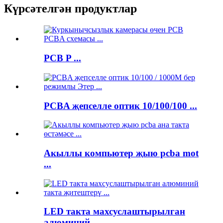
Күрсәтелгән продуктлар
PCB P ...
PCBA җепселле оптик 10/100/100 ...
Акыллы компьютер җыю pcba mot
...
LED такта махсуслаштырылган
алюминий ...