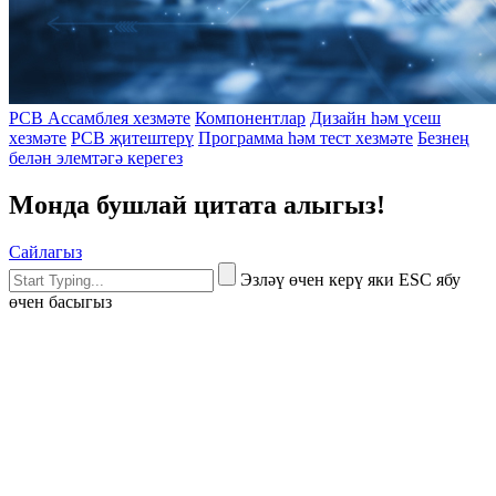
PCB Ассамблея хезмәте
Компонентлар
Дизайн һәм үсеш
хезмәте
PCB җитештерү
Программа һәм тест хезмәте
Безнең
белән элемтәгә керегез
Монда бушлай цитата алыгыз!
Сайлагыз
Эзләү өчен керү яки ESC ябу
өчен басыгыз
English
French
German
Portuguese
Spanish
Russian
Japanese
Korean